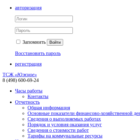
авторизация
Запомнить
Войти
Восстановить пароль
регистрация
ТСЖ
«Южное»
8 (498) 600-69-24
Часы работы
Контакты
Отчетность
Общая информация
Основные показатели финансово-хозяйственной де
Сведения о выполняемых работах
Порядок и условия оказания услуг
Сведения о стоимости работ
Тарифы на коммунальные ресурсы