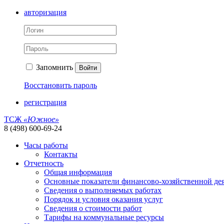
авторизация
Запомнить
Войти
Восстановить пароль
регистрация
ТСЖ
«Южное»
8 (498) 600-69-24
Часы работы
Контакты
Отчетность
Общая информация
Основные показатели финансово-хозяйственной де
Сведения о выполняемых работах
Порядок и условия оказания услуг
Сведения о стоимости работ
Тарифы на коммунальные ресурсы